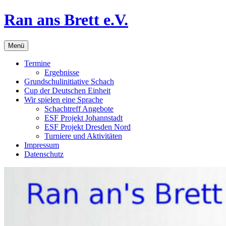
Zum
Ran ans Brett e.V.
Inhalt
springen
Menü
Termine
Ergebnisse
Grundschulinitiative Schach
Cup der Deutschen Einheit
Wir spielen eine Sprache
Schachtreff Angebote
ESF Projekt Johannstadt
ESF Projekt Dresden Nord
Turniere und Aktivitäten
Impressum
Datenschutz