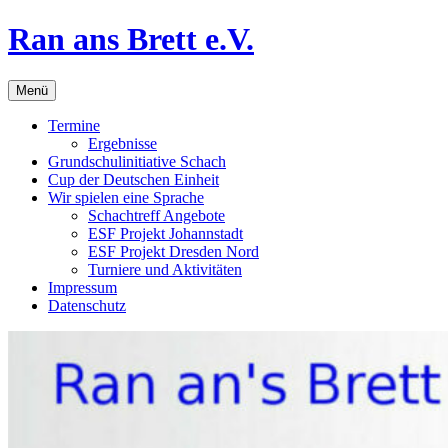
Zum
Ran ans Brett e.V.
Inhalt
springen
Menü
Termine
Ergebnisse
Grundschulinitiative Schach
Cup der Deutschen Einheit
Wir spielen eine Sprache
Schachtreff Angebote
ESF Projekt Johannstadt
ESF Projekt Dresden Nord
Turniere und Aktivitäten
Impressum
Datenschutz