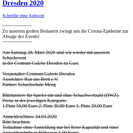
Dresden 2020
Schreibe eine Antwort
~~~~~~~~~~~
Zu unserem großen Bedauern zwingt uns die Corona-Epidemie zur
Absage des Events!
~~~~~~~~~~~
Am Samstag 28. März 2020 sind wir wieder mit unserem
Schachevent
in der Centrum Galerie Dresden zu Gast.
Veranstalter: Centrum Galerie Dresden
Ausrichter: Ran ans Brett e.V.
Partner: Schachschule Meng
Blitzturniere für Spieler mit und ohne Schachwertzahl (DWZ).
Preise in der jeweiligen Kategorie:
1.Platz 50,00 Euro 2. Platz 30,00 Euro 3. Platz 20,00 Euro
Anmeldeschluss: 24.03.2020
Bitte beachten:
Teilnahme ohne Anmeldung nur bei freier Kapazität und einer
Anmeldegebühr in Höhe von 5,00 Euro!