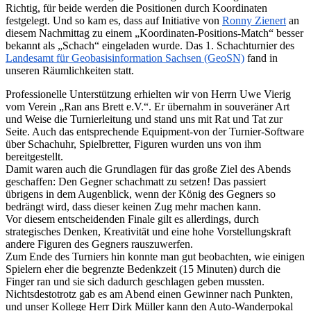
Richtig, für beide werden die Positionen durch Koordinaten
festgelegt. Und so kam es, dass auf Initiative von
Ronny Zienert
an
diesem Nachmittag zu einem „Koordinaten-Positions-Match“ besser
bekannt als „Schach“ eingeladen wurde. Das 1. Schachturnier des
Landesamt für Geobasisinformation Sachsen (GeoSN)
fand in
unseren Räumlichkeiten statt.
Professionelle Unterstützung erhielten wir von Herrn Uwe Vierig
vom Verein „Ran ans Brett e.V.“. Er übernahm in souveräner Art
und Weise die Turnierleitung und stand uns mit Rat und Tat zur
Seite. Auch das entsprechende Equipment-von der Turnier-Software
über Schachuhr, Spielbretter, Figuren wurden uns von ihm
bereitgestellt.
Damit waren auch die Grundlagen für das große Ziel des Abends
geschaffen: Den Gegner schachmatt zu setzen! Das passiert
übrigens in dem Augenblick, wenn der König des Gegners so
bedrängt wird, dass dieser keinen Zug mehr machen kann.
Vor diesem entscheidenden Finale gilt es allerdings, durch
strategisches Denken, Kreativität und eine hohe Vorstellungskraft
andere Figuren des Gegners rauszuwerfen.
Zum Ende des Turniers hin konnte man gut beobachten, wie einigen
Spielern eher die begrenzte Bedenkzeit (15 Minuten) durch die
Finger ran und sie sich dadurch geschlagen geben mussten.
Nichtsdestotrotz gab es am Abend einen Gewinner nach Punkten,
und unser Kollege Herr Dirk Müller kann den Auto-Wanderpokal