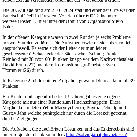
Die 20. Auflage fand am 21.01.2024 statt und einer der Orte war der
BundschuhTreff in Dresden. Von den über 600 Teilnehmern
weltweit lösten 13 hier unter der Obhut von Organisator Silvio
Baier.
In der offenen Kategorie waren in zwei Runden je sechs Probleme
in zwei Stunden zu lösen. Die Aufgaben erwiesen sich als ziemlich
anspruchsvoll. Es setzte sich der Leiter der (nun leider
geschlossenen) Schachecke der Sächsischen Zeitung Frank
Reinhold mit 28 (von 60) Punkten knapp vor dem Nachwuchstalent
David Fruth (27) und dem Kompositionsgroßmeister Sven
Trommler (26) durch.
In Kategorie 2 mit leichteren Aufgaben gewann Dietmar Jahn mit 39
Punkten.
Für Kinder und Jugendliche bis 13 Jahren gab es eine eigene
Kategorie mit nur einer Runde zum Hineinschnuppern. Diese
Möglichkeit nutzten Yehor Marynychenko, Poyraz
Ç
etinalp und
Gustav Jahn welche punktgleich nur durch die Lösezeit getrennt
durchs Ziel gingen.
Die Aufgaben, die zugehörigen Lösungen und das Endergebnis sind
unter folgendem Link zu finden:
https://solving.matplus.net/isca?