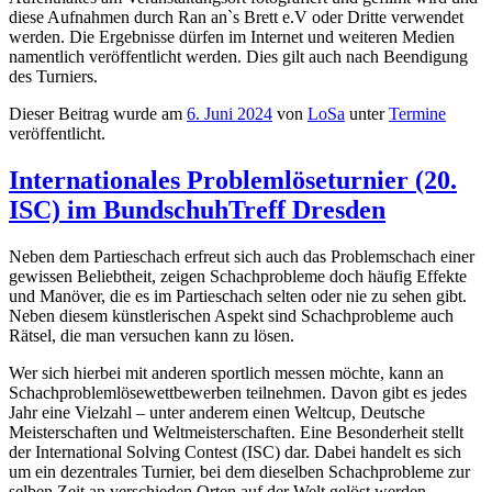
diese Aufnahmen durch Ran an`s Brett e.V oder Dritte verwendet
werden. Die Ergebnisse dürfen im Internet und weiteren Medien
namentlich veröffentlicht werden. Dies gilt auch nach Beendigung
des Turniers.
Dieser Beitrag wurde am
6. Juni 2024
von
LoSa
unter
Termine
veröffentlicht.
Internationales Problemlöseturnier (20.
ISC) im BundschuhTreff Dresden
Neben dem Partieschach erfreut sich auch das Problemschach einer
gewissen Beliebtheit, zeigen Schachprobleme doch häufig Effekte
und Manöver, die es im Partieschach selten oder nie zu sehen gibt.
Neben diesem künstlerischen Aspekt sind Schachprobleme auch
Rätsel, die man versuchen kann zu lösen.
Wer sich hierbei mit anderen sportlich messen möchte, kann an
Schachproblemlösewettbewerben teilnehmen. Davon gibt es jedes
Jahr eine Vielzahl – unter anderem einen Weltcup, Deutsche
Meisterschaften und Weltmeisterschaften. Eine Besonderheit stellt
der International Solving Contest (ISC) dar. Dabei handelt es sich
um ein dezentrales Turnier, bei dem dieselben Schachprobleme zur
selben Zeit an verschieden Orten auf der Welt gelöst werden.