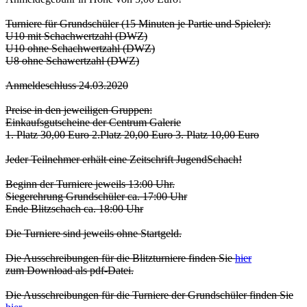
Turniere für Grundschüler (15 Minuten je Partie und Spieler):
U10 mit Schachwertzahl (DWZ)
U10 ohne Schachwertzahl (DWZ)
U8 ohne Schawertzahl (DWZ)
Anmeldeschluss 24.03.2020
Preise in den jeweiligen Gruppen:
Einkaufsgutscheine der Centrum Galerie
1. Platz 30,00 Euro 2.Platz 20,00 Euro 3. Platz 10,00 Euro
Jeder Teilnehmer erhält eine Zeitschrift JugendSchach!
Beginn der Turniere jeweils 13:00 Uhr.
Siegerehrung Grundschüler ca. 17:00 Uhr
Ende Blitzschach ca. 18:00 Uhr
Die Turniere sind jeweils ohne Startgeld.
Die Ausschreibungen für die Blitzturniere finden Sie
hier
zum Download als pdf-Datei.
Die Ausschreibungen für die Turniere der Grundschüler finden Sie