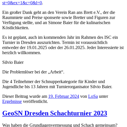
st=0&ex=1&c=0&l=0
.
Ein großer Dank geht an den Verein Ran ans Brett e.V., der die
Raummiete und Preise sponserte sowie Bretter und Figuren zur
Verfügung stellte, und an Simone Baier für die kulinarischen
Köstlichkeiten.
Es ist geplant, auch im kommenden Jahr im Rahmen des ISC ein
Turnier in Dresden auszurichten. Termin ist voraussichtlich
entweder der 19.01.2025 oder der 26.01.2025. Jeder Interessierte ist
herzlich willkommen.
Silvio Baier
Die Problemlöser bei der „Arbeit“.
Die 4 Teilnehmer der Schnupperkategorie für Kinder und
Jugendliche bis 13 Jahren mit Turnierorganisator Silvio Baier.
Dieser Beitrag wurde am
19. Februar 2024
von
LoSa
unter
Ergebnisse
veröffentlicht.
GeoSN Dresden Schachturnier 2023
Was haben die Grundlagenvermessung und Schach gemeinsam?