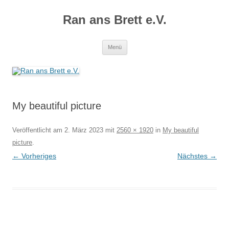
Zum
Inhalt
Ran ans Brett e.V.
springen
Menü
My beautiful picture
Veröffentlicht am
2. März 2023
mit
2560 × 1920
in
My beautiful
picture
.
← Vorheriges
Nächstes →