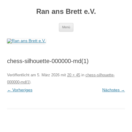
Zum
Inhalt
Ran ans Brett e.V.
springen
Menü
chess-silhouette-000000-md(1)
Veröffentlicht am
5. März 2026
mit
20 × 45
in
chess-silhouette-
000000-md(1)
.
← Vorheriges
Nächstes →