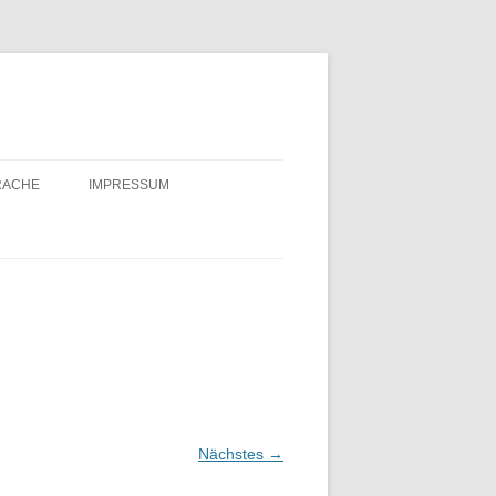
PRACHE
IMPRESSUM
OTE
NSTADT
EN NORD
TÄTEN
Nächstes →