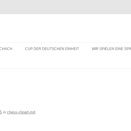
SCHACH
CUP DER DEUTSCHEN EINHEIT
WIR SPIELEN EINE S
SCHACHTREFF ANGEB
ESF PROJEKT JOHAN
ESF PROJEKT DRESD
TURNIERE UND AKTIVI
5
in
chess-clipart-md
.