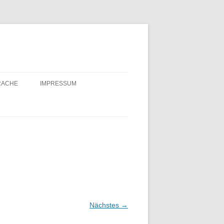
PRACHE
IMPRESSUM
OTE
NSTADT
EN NORD
TÄTEN
Nächstes →