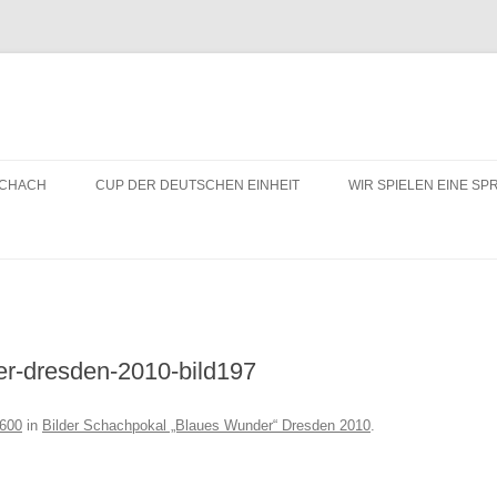
SCHACH
CUP DER DEUTSCHEN EINHEIT
WIR SPIELEN EINE S
SCHACHTREFF ANGEB
ESF PROJEKT JOHAN
ESF PROJEKT DRESD
r-dresden-2010-bild197
TURNIERE UND AKTIVI
1600
in
Bilder Schachpokal „Blaues Wunder“ Dresden 2010
.